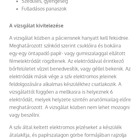
Szédülés, gyengeség
Fulladásos panaszok
A vizsgálat kivitelezése
A vizsgálat közben a páciensnek hanyatt kell feküdnie.
Meghatározott színkód szerint csuklóira és bokáira
egy-egy öntapadó papír- vagy gumiszalaggal ellátott
fémelektródát rögzítenek. Az elektródával érintkező
bőrfelületet vízzel benedvesítik, vagy géllel bekenik. Az
elektródák másik vége a szív elektromos jeleinek
feldolgozására alkalmas készülékhez csatlakozik. A
vizsgálattól függően a mellkasra is helyeznek 6
elektródát, melyek helyzete szintén anatómiailag előre
meghatározott. A vizsgálat közben nem lehet mozogni
vagy beszélni.
A szív által keltett elektromos jelzéseket a készülék
átalakítja, és papírszalagon görbe formájában rajzolja