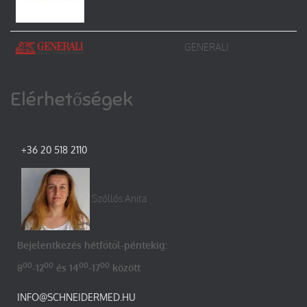
GENERALI
Elérhetőségek
+36 20 518 2110
Szőllős Anita
Bejelentkezés hétfőtől-péntekig:
00
00
00
00
8
-12
és 14
-17
között
INFO@SCHNEIDERMED.HU