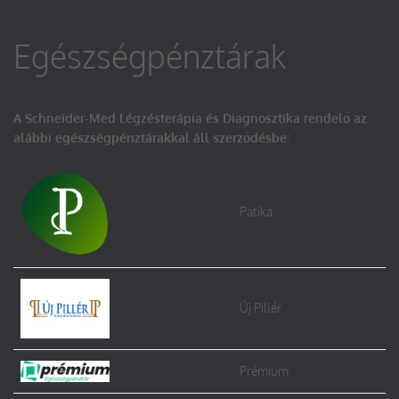
Egészségpénztárak
A Schneider-Med Légzésterápia és Diagnosztika rendelő az
alábbi egészségpénztárakkal áll szerződésbe:
Patika
Új Pillér
Prémium