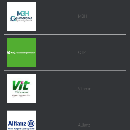
MBH
OTP
Vitamin
Allianz