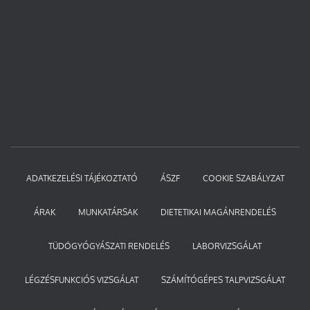
ADATKEZELÉSI TÁJÉKOZTATÓ
ÁSZF
COOKIE SZABÁLYZAT
ÁRAK
MUNKATÁRSAK
DIETETIKAI MAGÁNRENDELÉS
TÜDŐGYÓGYÁSZATI RENDELÉS
LABORVIZSGÁLAT
LÉGZÉSFUNKCIÓS VIZSGÁLAT
SZÁMÍTÓGÉPES TALPVIZSGÁLAT