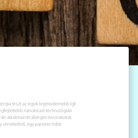
allergia teszt az egyik legmodernebb IgE
e legfejlettebb nanobead-technológián
rán alkalmazott allergén kivonatokat,
y vérvételből, egy panelen több