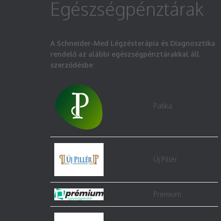
Egészségpénztárak
A Schneider-Med Légzésterápia és Diagnosztika
rendelő az alábbi egészségpénztárakkal áll
szerződésbe:
Patika
Új Pillér
Prémium