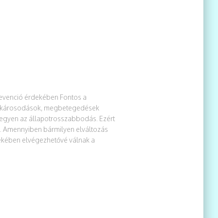
venció érdekében Fontos a
lt károsodások, megbetegedések
legyen az állapotrosszabbodás. Ezért
l. Amennyiben bármilyen elváltozás
ekében elvégezhetővé válnak a