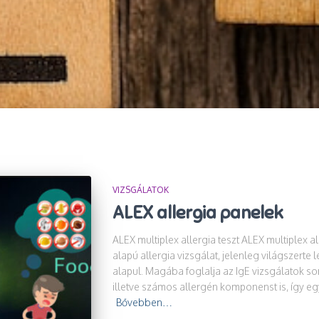
VIZSGÁLATOK
ALEX allergia panelek
ALEX multiplex allergia teszt ALEX multiplex 
alapú allergia vizsgálat, jelenleg világszert
alapul. Magába foglalja az IgE vizsgálatok so
illetve számos allergén komponenst is, így eg
Bővebben…