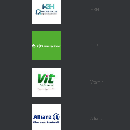
MBH
OTP
Vitamin
Allianz