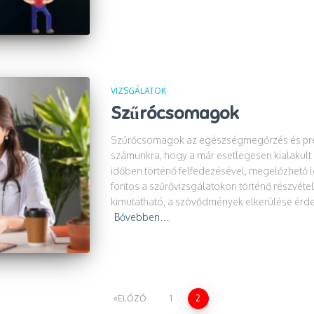
VIZSGÁLATOK
Szűrócsomagok
Szűrőcsomagok az egészségmegőrzés és pre
számunkra, hogy a már esetlegesen kialaku
időben történő felfedezésével, megelőzhető 
fontos a szűrővizsgálatokon történő részvéte
kimutatható, a szövődmények elkerülése érd
Bővebben…
ELŐZŐ
1
2