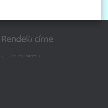
Rendelő címe
2030 Érd Ercsi út 11 fszt.10.