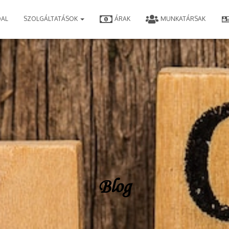
DAL
SZOLGÁLTATÁSOK
ÁRAK
MUNKATÁRSAK
Blog