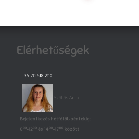
Elérhetőségek
+36 20 518 2110
Szőllős Anita
Bejelentkezés hétfőtől-péntekig:
00
00
00
00
8
-12
és 14
-17
között