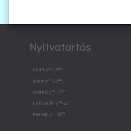
Nyitvatartás
30
00
Hétfő: 6
-15
30
00
Kedd: 6
-20
30
00
Szerda: 6
-15
30
00
Csütörtök: 6
-20
30
00
Péntek: 6
-15