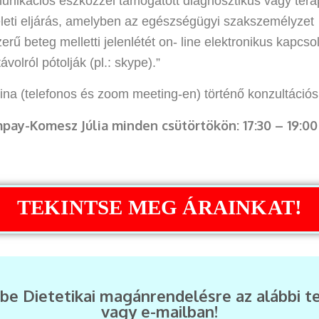
unikációs eszközzel támogatott diagnosztikus vagy teráp
eleti eljárás, amelyben az egészségügyi szakszemélyzet
rű beteg melletti jelenlétét on- line elektronikus kapcso
ávolról pótolják (pl.: skype).”
ina (telefonos és zoom meeting-en) történő konzultációs
pay-Komesz Júlia minden csütörtökön: 17:30 – 19:00
TEKINTSE MEG ÁRAINKAT!
 be Dietetikai magánrendelésre az alábbi t
vagy e-mailban!