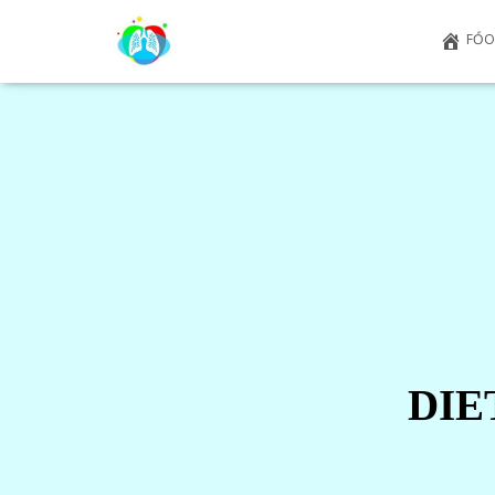
FŐO
DIE