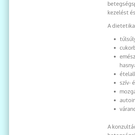
betegségsp
kezelést é
A dietetik
túlsúl
cukorb
emészt
hasny
ételal
szív- 
mozgá
autoi
várand
A konzultá