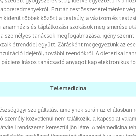
, szedett gyógyszerek stb.), illetve egyeztetünk a hoz
, laboreredményekről. Ezután testösszetételmérést vég
 kiderül többek között a testsúly, a vázizom és testzsír
ai anamnézis és táplálkozási szokások megismerése ut
 a személyes tanácsok megfogalmazása, igény szerint
zaik étrenddel együtt. Zárásként megegyezünk az ese
nzultáció idejéről, további teendőkről. A dietetikai ta
 páciens írásos tanácsadó anyagot kap elektronikus f
Telemedicina
észségügyi szolgáltatás, amelynek során az ellátásban 
tó személy közvetlenül nem találkozik, a kapcsolat valam
tátviteli rendszeren keresztül jön létre. A telemedicina te