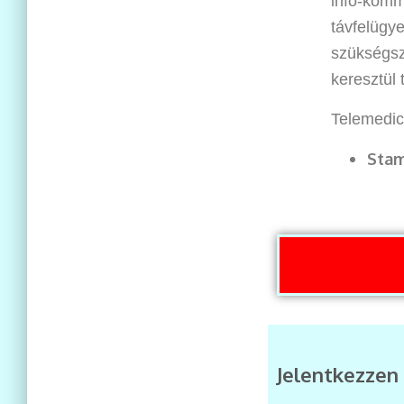
infó-komm
távfelügy
szükségsze
keresztül t
Telemedic
Stam
Jelentkezzen