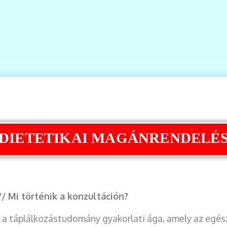
DIETETIKAI MAGÁNRENDELÉ
// Mi történik a konzultáción?
a a táplálkozástudomány gyakorlati ága, amely az egé