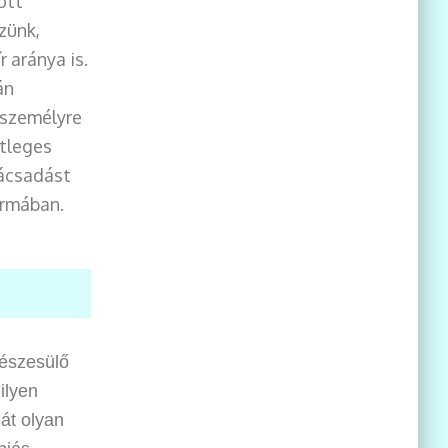
ott
zünk,
 aránya is.
án
 személyre
tleges
nácsadást
ormában.
részesülő
ilyen
hát olyan