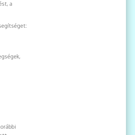
st, a
segítséget:
tegségek,
korábbi