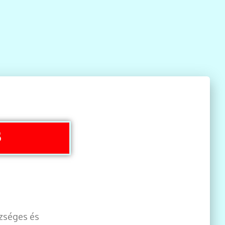
S
szséges és