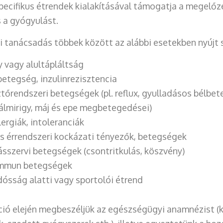
ecifikus étrendek kialakításával támogatja a megelőzé
s a gyógyulást.
ai tanácsadás többek között az alábbi esetekben nyújt 
y vagy alultápláltság
etegség, inzulinrezisztencia
őrendszeri betegségek (pl. reflux, gyulladásos bélbe
álmirigy, máj és epe megbetegedései)
lergiák, intoleranciák
és érrendszeri kockázati tényezők, betegségek
sszervi betegségek (csontritkulás, köszvény)
mmun betegségek
ósság alatti vagy sportolói étrend
ció elején megbeszéljük az egészségügyi anamnézist (