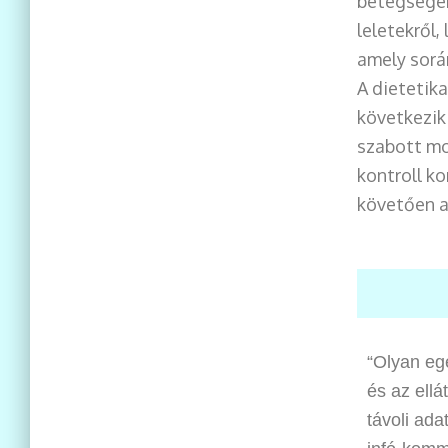
betegségek
leletekről
amely során
A dietetik
következik
szabott mo
kontroll ko
követően a
“Olyan eg
és az ellá
távoli ada