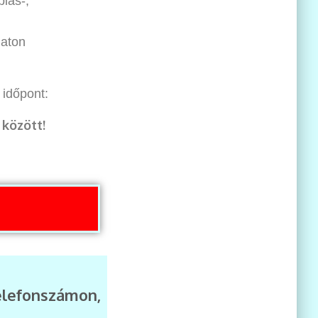
iás-,
laton
 időpont:
 között!
elefonszámon,