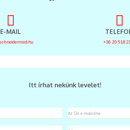
E-MAIL
TELEFO
schneidermed.hu
+36 20 518 2
Itt írhat nekünk levelet!
A
z
Ö
n
T