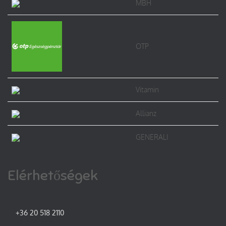
MBH
OTP
Vitamin
Allianz
GENERALI
Elérhetőségek
+36 20 518 2110