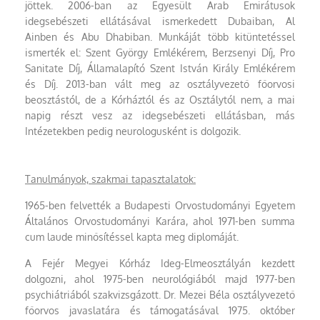
jöttek. 2006-ban az Egyesült Arab Emirátusok
idegsebészeti ellátásával ismerkedett Dubaiban, Al
Ainben és Abu Dhabiban. Munkáját több kitüntetéssel
ismerték el: Szent György Emlékérem, Berzsenyi Díj, Pro
Sanitate Díj, Államalapító Szent István Király Emlékérem
és Díj. 2013-ban vált meg az osztályvezető főorvosi
beosztástól, de a Kórháztól és az Osztálytól nem, a mai
napig részt vesz az idegsebészeti ellátásban, más
Intézetekben pedig neurologusként is dolgozik.
Tanulmányok, szakmai tapasztalatok:
1965-ben felvették a Budapesti Orvostudományi Egyetem
Általános Orvostudományi Karára, ahol 1971-ben summa
cum laude minősítéssel kapta meg diplomáját.
A Fejér Megyei Kórház Ideg-Elmeosztályán kezdett
dolgozni, ahol 1975-ben neurológiából majd 1977-ben
psychiátriából szakvizsgázott. Dr. Mezei Béla osztályvezető
főorvos javaslatára és támogatásával 1975. október