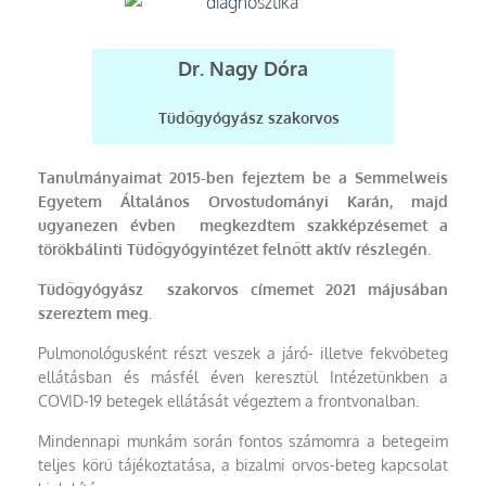
Dr. Nagy Dóra
Tüdőgyógyász szakorvos
Tanulmányaimat 2015-ben fejeztem be a Semmelweis
Egyetem Általános Orvostudományi Karán, majd
ugyanezen évben megkezdtem szakképzésemet a
törökbálinti Tüdőgyógyintézet felnőtt aktív részlegén.
Tüdőgyógyász szakorvos címemet 2021 májusában
szereztem meg.
Pulmonológusként részt veszek a járó- illetve fekvőbeteg
ellátásban és másfél éven keresztül Intézetünkben a
COVID-19 betegek ellátását végeztem a frontvonalban.
Mindennapi munkám során fontos számomra a betegeim
teljes körű tájékoztatása, a bizalmi orvos-beteg kapcsolat