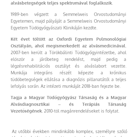
alvásbetegségek teljes spektrumával foglalkozik.
1989-ben végzett a Semmelweis Orvostudományi
Egyetemen, majd pályáját a Semmelweis Orvostudományi
Egyetem Tüdőgyógyászati Klinikáján kezdte.
Két évet töltött az Oxfordi Egyetem Pulmonológiai
Osztályán, ahol megismerkedett az alvásmedicinával.
2007-ben került a Törökbálinti Tüdőgyógyintézetbe, ahol
először a járóbeteg rendelést, majd pedig a
légzésrehabilitációs osztályt és alváslabort vezette.
Munkája integráns részét képezte a krónikus
tüdőbetegségek ellátása a diagnózis pillanatától a teljes
lefolyás során. Az intézeti munkáját 2018-ban fejezte be.
Tagja a Magyar Tüdőgyógyász Társaság és a Magyar
Alvásdiagnosztikai – és Terápiás Társaság
Vezetőségének.
2010-től magánrendeléseket is folytat.
Az utóbbi években mindinkább komplex, személyre szóló