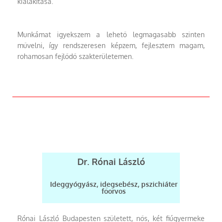
kialakítása.
Munkámat igyekszem a lehető legmagasabb szinten
művelni, így rendszeresen képzem, fejlesztem magam,
rohamosan fejlődő szakterületemen.
Dr. Rónai László
Ideggyógyász, idegsebész, pszichiáter
főorvos
Rónai László Budapesten született, nős, két fiúgyermeke