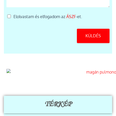
s
z
z
e
á
n
A
Elolvastam és elfogadom az
ÁSZF
-et.
m
e
S
a
t
Z
*
e
F
*
KÜLDÉS
*
TÉRKÉP