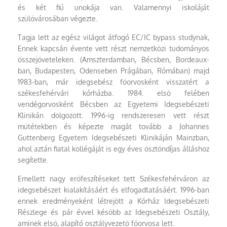
és két fiú unokája van. Valamennyi iskoláját
szülővárosában végezte.
Tagja lett az egész világot átfogó EC/IC bypass studynak,
Ennek kapcsán évente vett részt nemzetközi tudományos
összejöveteleken. (Amszterdamban, Bécsben, Bordeaux-
ban, Budapesten, Odenseben Prágában, Rómában) majd
1983-ban, már idegsebész főorvosként visszatért a
székesfehérvári kórházba. 1984. első felében
vendégorvosként Bécsben az Egyetemi Idegsebészeti
Klinikán dolgozott. 1996-ig rendszeresen vett részt
műtétekben és képezte magát tovább a Johannes
Guttenberg Egyetem Idegsebészeti Klinikáján Mainzban,
ahol aztán fiatal kollégáját is egy éves ösztöndíjas álláshoz
segítette.
Emellett nagy erőfeszítéseket tett Székesfehérváron az
idegsebészet kialakításáért és elfogadtatásáért. 1996-ban
ennek eredményeként létrejött a Kórház Idegsebészeti
Részlege és pár évvel később az Idegsebészeti Osztály,
aminek első, alapító osztályvezető főorvosa lett.