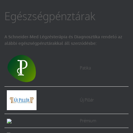
Egészségpénztárak
A Schneider-Med Légzésterápia és Diagnosztika rendelő az
alábbi egészségpénztárakkal áll szerződésbe:
Patika
Új Pillér
Prémium