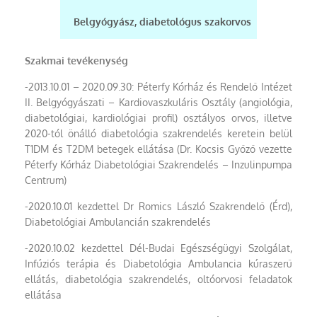
Belgyógyász, diabetológus szakorvos
Szakmai tevékenység
-2013.10.01 – 2020.09.30: Péterfy Kórház és Rendelő Intézet
II. Belgyógyászati – Kardiovaszkuláris Osztály (angiológia,
diabetológiai, kardiológiai profil) osztályos orvos, illetve
2020-tól önálló diabetológia szakrendelés keretein belül
T1DM és T2DM betegek ellátása (Dr. Kocsis Győző vezette
Péterfy Kórház Diabetológiai Szakrendelés – Inzulinpumpa
Centrum)
-2020.10.01 kezdettel Dr Romics László Szakrendelő (Érd),
Diabetológiai Ambulancián szakrendelés
-2020.10.02 kezdettel Dél-Budai Egészségügyi Szolgálat,
Infúziós terápia és Diabetológia Ambulancia kúraszerű
ellátás, diabetológia szakrendelés, oltóorvosi feladatok
ellátása