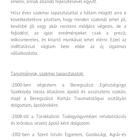
emelni, annak állandó fejlesztésével együtt.
Húsz éves szakmai tapasztalattal a hátam mögött arra a
következtetésre jutottam, hogy minden szakmát lehet jól,
kevésbé jól vagy akár renitens módjára végezni, de a
fejlődést, az igazi eredményeket csak a precíz,
lelkiismeretes, és kitartó munkával lehet elérni. Ezzel az
indíttatással vágtam bele ebbe az új izgalmas
vállalkozásba.
Tanulmányok, szakmai tapasztalatok:
-2000-ben végeztem a Beregszászi Egészségügyi
Szakközép Iskola általános ápolói és asszisztens szakán,
majd a Beregszászi Korház Traumatológiai osztályán
dolgoztam, ápolónőként.
-2008-tól a Törökbálinti Tüdőgyógyintézet rehabilitációs
és krónikus vezető ápoló ként dolgozom.
-2012-ben a Szent István Egyetem, Gazdasági, Agrár-és