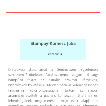
Stampay-Komesz Júlia
Dietetikus
Dietetikusi diplomámat a Semmelweis Egyetemen
szereztem. Elkötelezett, fiatal szakember vagyok, aki nagy
hangsúlyt fektet az aktuális szakmai irányelvek,
bizonyítékok követésére. Minden páciens különlegességét
felismerve, kulcsfontosságúnak tartom az alapos
anamnézisfelvételt, a páciens környezeti hátterének és
lehetőségeinek megismerését, majd ezek alapján a
személyre szabott terápiát. A bizalmas és támogató