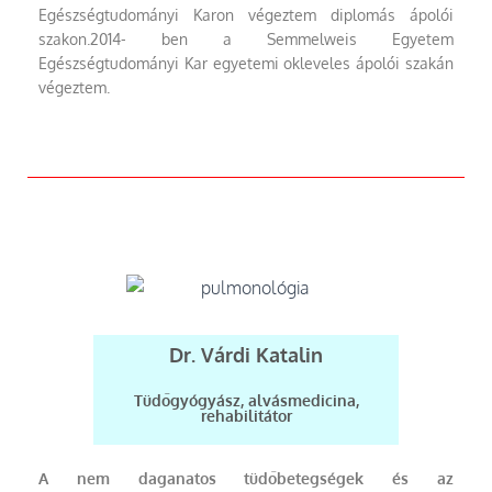
Egészségtudományi Karon végeztem diplomás ápolói
szakon.
2014- ben a Semmelweis Egyetem
Egészségtudományi Kar egyetemi okleveles ápolói szakán
végeztem.
Dr. Várdi Katalin
Tüdőgyógyász, alvásmedicina,
rehabilitátor
A nem daganatos tüdőbetegségek és az