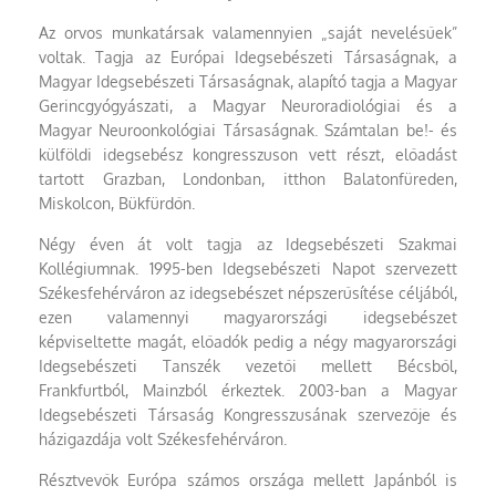
Az orvos munkatársak valamennyien „saját nevelésűek”
voltak. Tagja az Európai Idegsebészeti Társaságnak, a
Magyar Idegsebészeti Társaságnak, alapító tagja a Magyar
Gerincgyógyászati, a Magyar Neuroradiológiai és a
Magyar Neuroonkológiai Társaságnak. Számtalan be!- és
külföldi idegsebész kongresszuson vett részt, előadást
tartott Grazban, Londonban, itthon Balatonfüreden,
Miskolcon, Bükfürdőn.
Négy éven át volt tagja az Idegsebészeti Szakmai
Kollégiumnak. 1995-ben Idegsebészeti Napot szervezett
Székesfehérváron az idegsebészet népszerűsítése céljából,
ezen valamennyi magyarországi idegsebészet
képviseltette magát, előadók pedig a négy magyarországi
Idegsebészeti Tanszék vezetői mellett Bécsből,
Frankfurtból, Mainzból érkeztek. 2003-ban a Magyar
Idegsebészeti Társaság Kongresszusának szervezője és
házigazdája volt Székesfehérváron.
Résztvevők Európa számos országa mellett Japánból is