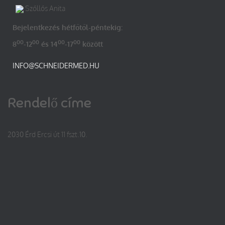
Szőllős Anita
Bejelentkezés hétfőtől-péntekig:
00
00
00
00
8
-12
és 14
-17
között
INFO@SCHNEIDERMED.HU
Rendelő címe
2030 Érd Ercsi út 11 fszt.10.