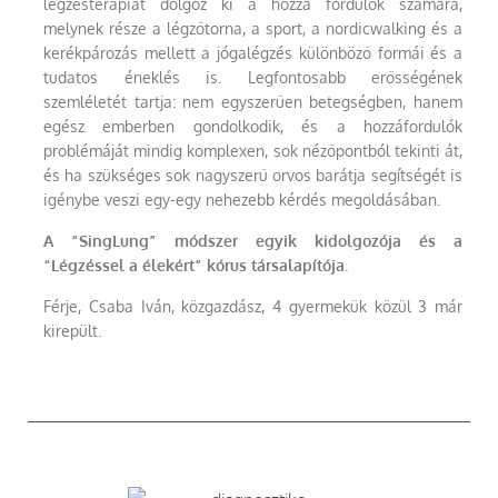
légzésterápiát dolgoz ki a hozzá fordulók számára,
melynek része a légzőtorna, a sport, a nordicwalking és a
kerékpározás mellett a jógalégzés különböző formái és a
tudatos éneklés is. Legfontosabb erősségének
szemléletét tartja: nem egyszerűen betegségben, hanem
egész emberben gondolkodik, és a hozzáfordulók
problémáját mindig komplexen, sok nézőpontból tekinti át,
és ha szükséges sok nagyszerű orvos barátja segítségét is
igénybe veszi egy-egy nehezebb kérdés megoldásában.
A “SingLung” módszer egyik kidolgozója és a
“Légzéssel a élekért” kórus társalapítója.
Férje, Csaba Iván, közgazdász, 4 gyermekük közül 3 már
kirepült.