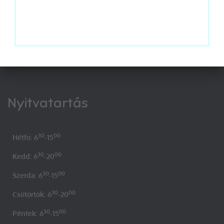
Nyitvatartás
30
00
Hétfő: 6
-15
30
00
Kedd: 6
-20
30
00
Szerda: 6
-15
30
00
Csütörtök: 6
-20
30
00
Péntek: 6
-15