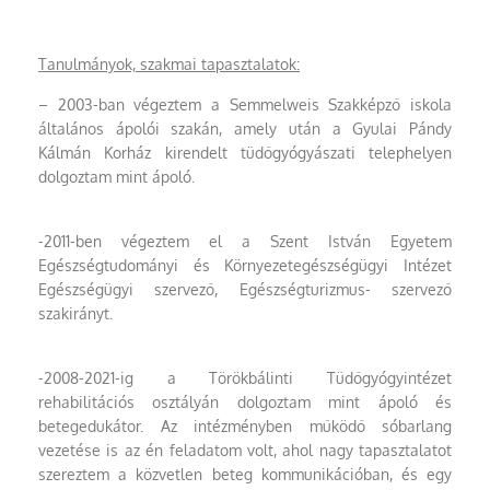
Tanulmányok, szakmai tapasztalatok:
– 2003-ban végeztem a Semmelweis Szakképző iskola
általános ápolói szakán, amely után a Gyulai Pándy
Kálmán Korház kirendelt tüdőgyógyászati telephelyen
dolgoztam mint ápoló.
-2011-ben végeztem el a Szent István Egyetem
Egészségtudományi és Környezetegészségügyi Intézet
Egészségügyi szervező, Egészségturizmus- szervező
szakirányt.
-2008-2021-ig a Törökbálinti Tüdőgyógyintézet
rehabilitációs osztályán dolgoztam mint ápoló és
betegedukátor. Az intézményben működő sóbarlang
vezetése is az én feladatom volt, ahol nagy tapasztalatot
szereztem a közvetlen beteg kommunikációban, és egy