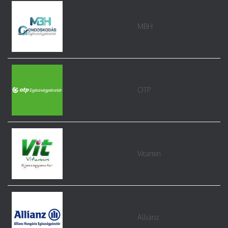
MBH
OTP
Vitamin
Allianz