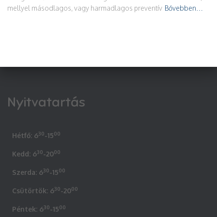
mellyel másodlagos, vagy harmadlagos preventív
Bővebben…
Nyitvatartás
30
00
Hétfő: 6
-15
30
00
Kedd: 6
-20
30
00
Szerda: 6
-15
30
00
Csütörtök: 6
-20
30
00
Péntek: 6
-15