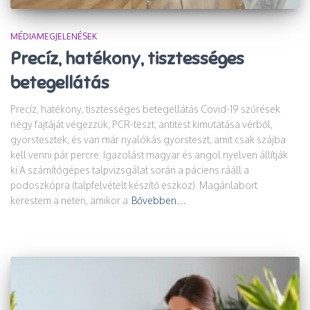
MÉDIAMEGJELENÉSEK
Precíz, hatékony, tisztességes
betegellátás
Precíz, hatékony, tisztességes betegellátás Covid-19 szűrések
négy fajtáját végezzük, PCR-teszt, antitest kimutatása vérből,
gyorstesztek, és van már nyalókás gyorsteszt, amit csak szájba
kell venni pár percre. Igazolást magyar és angol nyelven állítják
ki.A számítógépes talpvizsgálat során a páciens rááll a
podoszkópra (talpfelvételt készítő eszköz). Magánlabort
kerestem a neten, amikor a
Bővebben…