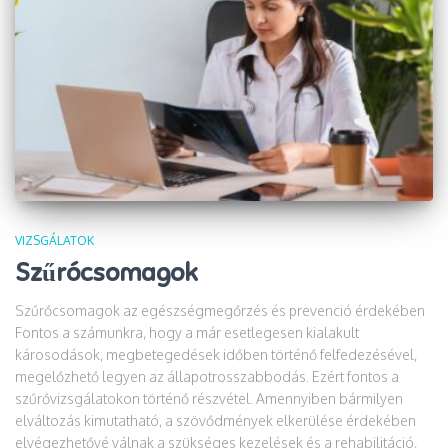
VIZSGÁLATOK
Szűrócsomagok
Szűrőcsomagok az egészségmegőrzés és prevenció érdekében
Fontos a számunkra, hogy a már esetlegesen kialakult
károsodások, megbetegedések időben történő felfedezésével,
megelőzhető legyen az állapotrosszabbodás. Ezért fontos a
szűrővizsgálatokon történő részvétel. Amennyiben bármilyen
elváltozás kimutatható, a szövődmények elkerülése érdekében
elvégezhetővé válnak a szükséges kezelések és a rehabilitáció,