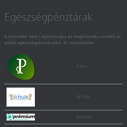
Egészségpénztárak
A Schneider-Med Légzésterápia és Diagnosztika rendelő az
alábbi egészségpénztárakkal áll szerződésbe:
Patika
Új Pillér
Prémium