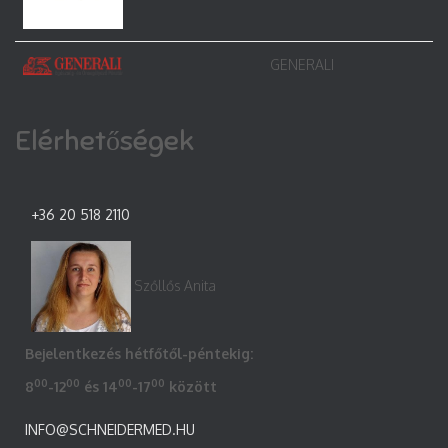
GENERALI
Elérhetőségek
+36 20 518 2110
Szőllős Anita
Bejelentkezés hétfőtől-péntekig:
00
00
00
00
8
-12
és 14
-17
között
INFO@SCHNEIDERMED.HU