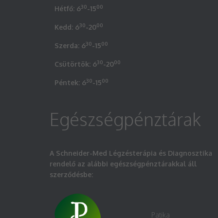
30
00
Hétfő: 6
-15
30
00
Kedd: 6
-20
30
00
Szerda: 6
-15
30
00
Csütörtök: 6
-20
30
00
Péntek: 6
-15
Egészségpénztárak
A Schneider-Med Légzésterápia és Diagnosztika
rendelő az alábbi egészségpénztárakkal áll
szerződésbe:
Patika