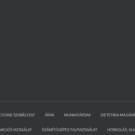
COOKIE SZABÁLYZAT
ÁRAK
MUNKATÁRSAK
DIETETIKAI MAGÁN
NKCIÓS VIZSGÁLAT
SZÁMÍTÓGÉPES TALPVIZSGÁLAT
HORKOLÁS, ALV