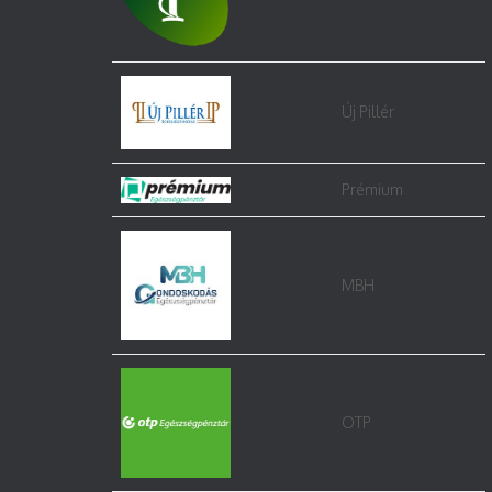
Új Pillér
Prémium
MBH
OTP