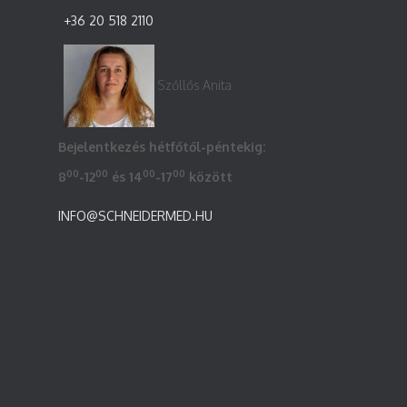
+36 20 518 2110
Szőllős Anita
Bejelentkezés hétfőtől-péntekig:
00
00
00
00
8
-12
és 14
-17
között
INFO@SCHNEIDERMED.HU