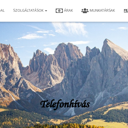
DAL
SZOLGÁLTATÁSOK
ÁRAK
MUNKATÁRSAK
Telefonhívás