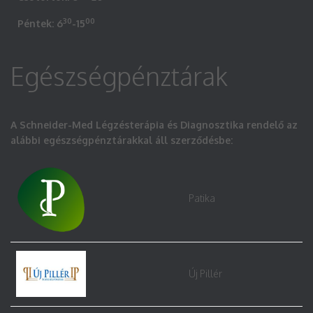
30
00
Péntek: 6
-15
Egészségpénztárak
A Schneider-Med Légzésterápia és Diagnosztika rendelő az
alábbi egészségpénztárakkal áll szerződésbe:
Patika
Új Pillér