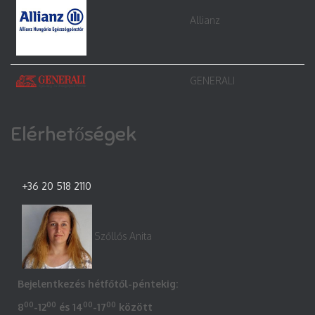
Allianz
GENERALI
Elérhetőségek
+36 20 518 2110
Szőllős Anita
Bejelentkezés hétfőtől-péntekig:
00
00
00
00
8
-12
és 14
-17
között