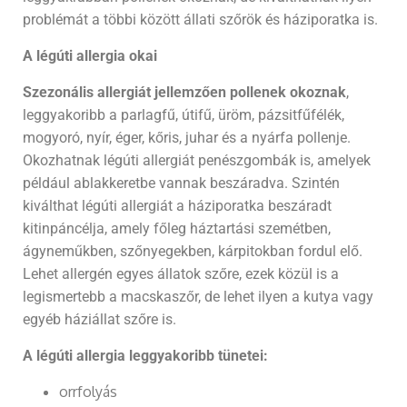
problémát a többi között állati szőrök és háziporatka is.
A légúti allergia okai
Szezonális allergiát jellemzően pollenek okoznak
,
leggyakoribb a parlagfű, útifű, üröm, pázsitfűfélék,
mogyoró, nyír, éger, kőris, juhar és a nyárfa pollenje.
Okozhatnak légúti allergiát penészgombák is, amelyek
például ablakkeretbe vannak beszáradva. Szintén
kiválthat légúti allergiát a háziporatka beszáradt
kitinpáncélja, amely főleg háztartási szemétben,
ágyneműkben, szőnyegekben, kárpitokban fordul elő.
Lehet allergén egyes állatok szőre, ezek közül is a
legismertebb a macskaszőr, de lehet ilyen a kutya vagy
egyéb háziállat szőre is.
A légúti allergia leggyakoribb tünetei:
orrfolyás