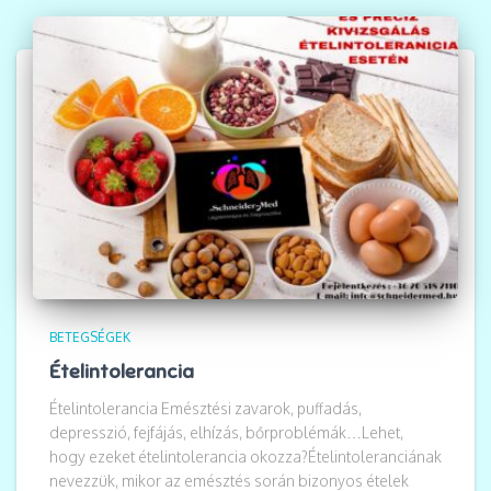
BETEGSÉGEK
Ételintolerancia
Ételintolerancia Emésztési zavarok, puffadás,
depresszió, fejfájás, elhízás, bőrproblémák…Lehet,
hogy ezeket ételintolerancia okozza?Ételintoleranciának
nevezzük, mikor az emésztés során bizonyos ételek