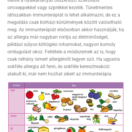
illetve a nyálkahártyát összehúzó szteroidos
orrcseppekkel vagy szprékkel kezelik. Tünetmentes
időszakban immunterápiát is lehet alkalmazni, de ez a
megoldás csak kórházi körülmények között valósítható
meg. Az immunterápiát elsősorban akkor használják, ha
az allergia már nagyban rontja az életminőséget,
például súlyos köhögési rohamokat, nagyon komoly
orrdugulást okoz. Feltétele a módszernek az is, hogy
csak néhány ismert allergénről legyen szó. Ha ugyanis
sokféle allergia áll fenn, és sokféle keresztreakció
alakult ki, már nem hozhat sikert az immunterápia.