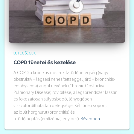
BETEGSÉGEK
COPD tünetei és kezelése
A COPD a krónikus obstruktív tüdőbetegség (vagy
obstruktív – légzési nehezítettséggel járó – bronchitis-
emphysema) angol nevének (Chronic Obstuctive
Pulmonary Disease) rövidítése, a légzőrendszer lassan
és fokozatosan súlyosbodó, lényegében
visszafordíthatatlan betegsége. Két tünetcsoport,
az idült hörghurut (bronchitis) és
a tüdőtágulás (emfizéma) egyidejű
Bővebben...