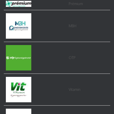
Prémium
MBH
OTP
Vitamin