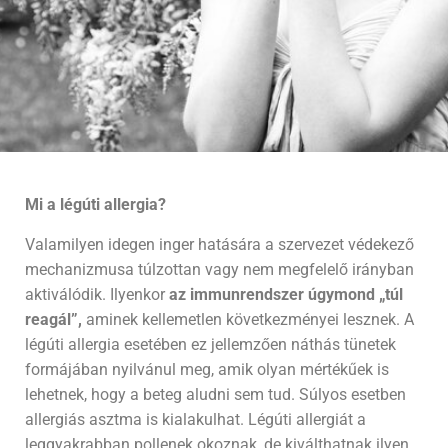
Mi a légúti allergia?
Valamilyen idegen inger hatására a szervezet védekező
mechanizmusa túlzottan vagy nem megfelelő irányban
aktiválódik. Ilyenkor
az immunrendszer úgymond „túl
reagál”,
aminek kellemetlen következményei lesznek. A
légúti allergia esetében ez jellemzően náthás tünetek
formájában nyilvánul meg, amik olyan mértékűek is
lehetnek, hogy a beteg aludni sem tud. Súlyos esetben
allergiás asztma is kialakulhat. Légúti allergiát a
leggyakrabban pollenek okoznak, de kiválthatnak ilyen