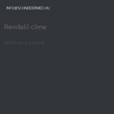
INFO@SCHNEIDERMED.HU
Rendelő címe
2030 Érd Ercsi út 11 fszt.10.