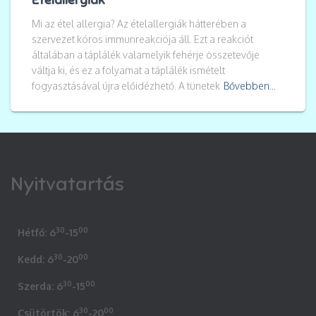
Mi az étel allergia? Az ételallergiák hátterében a
szervezet kóros immunreakciója áll. Ezt a reakciót
általában a táplálék valamelyik fehérje összetevője
váltja ki, és ez a folyamat a táplálék ismételt
fogyasztásával újra előidézhető. A tünetek
Bővebben...
Nyitvatartás
30
00
Hétfő: 6
-15
30
00
Kedd: 6
-20
30
00
Szerda: 6
-15
30
00
Csütörtök: 6
-20