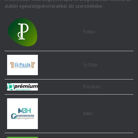
alábbi egészségpénztárakkal áll szerződésbe:
Patika
Új Pillér
Prémium
MBH