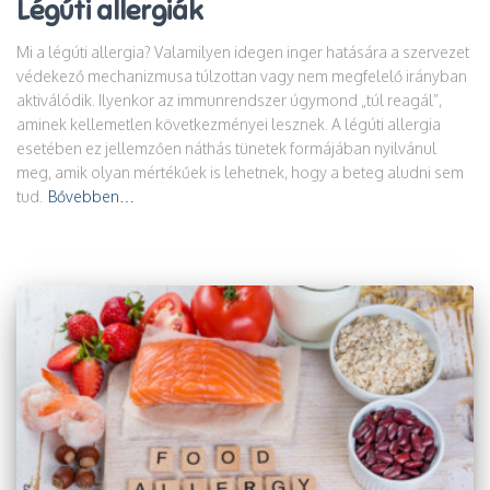
Légúti allergiák
Mi a légúti allergia? Valamilyen idegen inger hatására a szervezet
védekező mechanizmusa túlzottan vagy nem megfelelő irányban
aktiválódik. Ilyenkor az immunrendszer úgymond „túl reagál”,
aminek kellemetlen következményei lesznek. A légúti allergia
esetében ez jellemzően náthás tünetek formájában nyilvánul
meg, amik olyan mértékűek is lehetnek, hogy a beteg aludni sem
tud.
Bővebben…