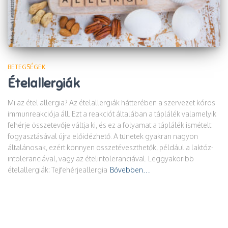
BETEGSÉGEK
Ételallergiák
Mi az étel allergia? Az ételallergiák hátterében a szervezet kóros
immunreakciója áll. Ezt a reakciót általában a táplálék valamelyik
fehérje összetevője váltja ki, és ez a folyamat a táplálék ismételt
fogyasztásával újra előidézhető. A tünetek gyakran nagyon
általánosak, ezért könnyen összetéveszthetők, például a laktóz-
intoleranciával, vagy az ételintoleranciával. Leggyakoribb
ételallergiák: Tejfehérjeallergia
Bővebben…