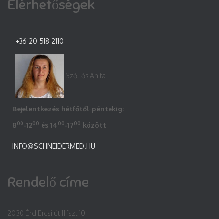
Elérhetőségek
+36 20 518 2110
Szőllős Anita
Bejelentkezés hétfőtől-péntekig:
00
00
00
00
8
-12
és 14
-17
között
INFO@SCHNEIDERMED.HU
Rendelő címe
2030 Érd Ercsi út 11 fszt.10.