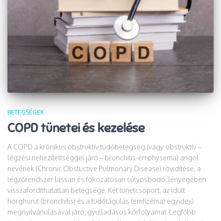
BETEGSÉGEK
COPD tünetei és kezelése
A COPD a krónikus obstruktív tüdőbetegség (vagy obstruktív –
légzési nehezítettséggel járó – bronchitis-emphysema) angol
nevének (Chronic Obstuctive Pulmonary Disease) rövidítése, a
légzőrendszer lassan és fokozatosan súlyosbodó, lényegében
visszafordíthatatlan betegsége. Két tünetcsoport, az idült
hörghurut (bronchitis) és a tüdőtágulás (emfizéma) egyidejű
megnyilvánulásával járó, gyulladásos kórfolyamat. Legfőbb