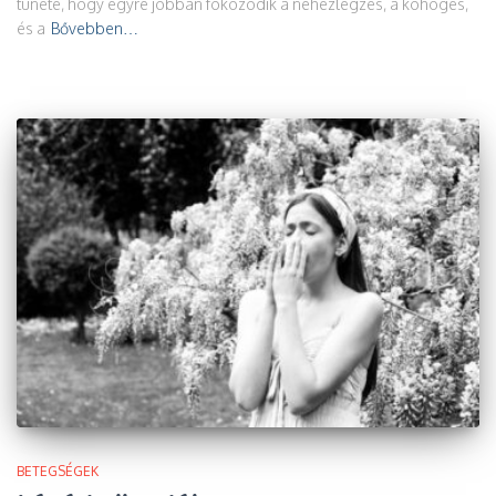
tünete, hogy egyre jobban fokozódik a nehézlégzés, a köhögés,
és a
Bővebben…
BETEGSÉGEK