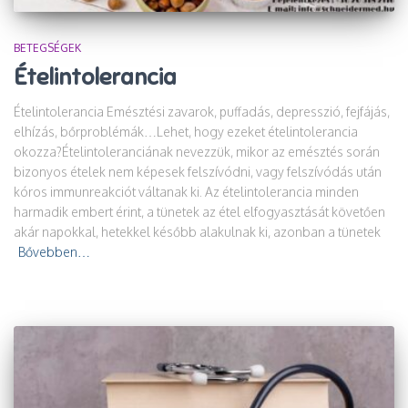
BETEGSÉGEK
Ételintolerancia
Ételintolerancia Emésztési zavarok, puffadás, depresszió, fejfájás,
elhízás, bőrproblémák…Lehet, hogy ezeket ételintolerancia
okozza?Ételintoleranciának nevezzük, mikor az emésztés során
bizonyos ételek nem képesek felszívódni, vagy felszívódás után
kóros immunreakciót váltanak ki. Az ételintolerancia minden
harmadik embert érint, a tünetek az étel elfogyasztását követően
akár napokkal, hetekkel később alakulnak ki, azonban a tünetek
Bővebben…