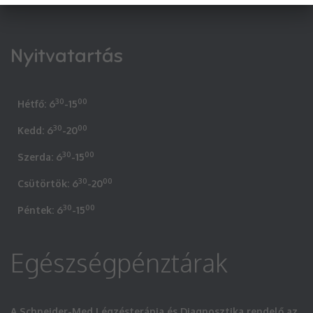
Nyitvatartás
30
00
Hétfő: 6
-15
30
00
Kedd: 6
-20
30
00
Szerda: 6
-15
30
00
Csütörtök: 6
-20
30
00
Péntek: 6
-15
Egészségpénztárak
A Schneider-Med Légzésterápia és Diagnosztika rendelő az